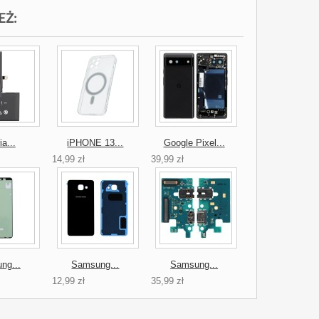
EŻ:
ia...
iPHONE 13...
Google Pixel...
14,99 zł
39,99 zł
ng...
Samsung...
Samsung...
12,99 zł
35,99 zł