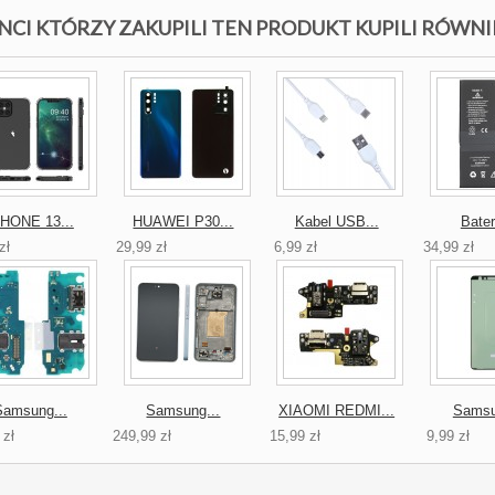
NCI KTÓRZY ZAKUPILI TEN PRODUKT KUPILI RÓWNI
PHONE 13...
HUAWEI P30...
Kabel USB...
Bater
zł
29,99 zł
6,99 zł
34,99 zł
Samsung...
Samsung...
XIAOMI REDMI...
Samsu
 zł
249,99 zł
15,99 zł
9,99 zł