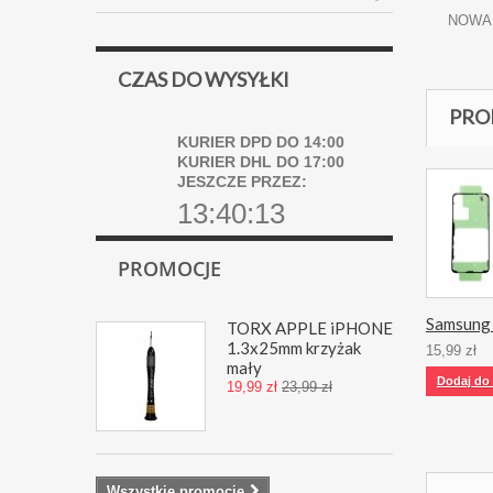
NOWA 
CZAS DO WYSYŁKI
PRO
KURIER DPD DO 14:00
KURIER DHL DO 17:00
JESZCZE PRZEZ:
13:40:13
PROMOCJE
Samsung 
TORX APPLE iPHONE
1.3x25mm krzyżak
15,99 zł
mały
Dodaj do
19,99 zł
23,99 zł
Wszystkie promocje