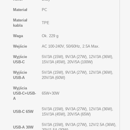
Materiał
PC
Materiał
TPE
kabla
Waga
Ok. 229 g
Wejście
AC 100-240V, 50/60Hz, 2.5A Max.
Wyjście
5V/3A (15W), 9V/3A (27W), 12V/3A (36W),
USB-C
15V/3A (45W), 20V/5A (100W)
Wyjście
5V/3A (15W), 9V/3A (27W), 12V/3A (36W),
USB-A
20V/3A (60W)
Wyjścia
USB-C+USB-
65W+30W
A
5V/3A (15W), 9V/3A (27W), 12V/3A (36W),
USB-C 65W
15V/3A (45W), 20V/5A (65W)
5V/3A (15W), 9V/3A (27W), 12V/2.5A (36W),
USB-A 30W
20V/1.5A (30W)