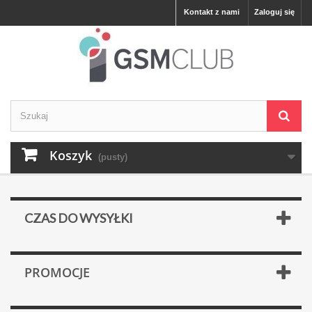
Kontakt z nami
Zaloguj się
Koszyk
(pusty)
CZAS DO WYSYŁKI
PROMOCJE